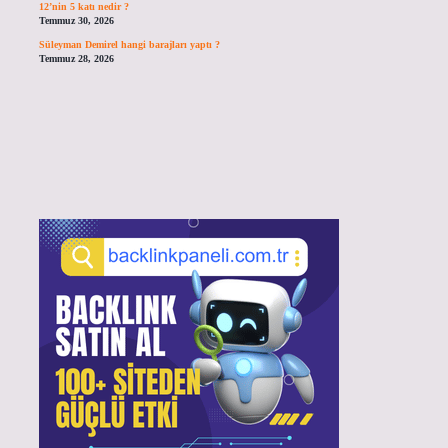
12’nin 5 katı nedir ?
Temmuz 30, 2026
Süleyman Demirel hangi barajları yaptı ?
Temmuz 28, 2026