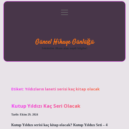
menüyü
Anasayfa
Gizlilik
Yasal
Hakkımızda
aç
Politikası
Uyarı
Güncel Hikaye Günlüğü
Sektörden ilham alan neşeli bilgiler!
Etiket:
Yıldızların laneti serisi kaç kitap olacak
Kutup Yıldızı Kaç Seri Olacak
Tarih: Ekim 29, 2024
Kutup Yıldızı serisi kaç kitap olacak? Kutup Yıldızı Seti – 4