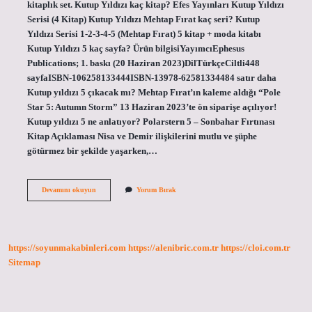
kitaplık set. Kutup Yıldızı kaç kitap? Efes Yayınları Kutup Yıldızı
Serisi (4 Kitap) Kutup Yıldızı Mehtap Fırat kaç seri? Kutup
Yıldızı Serisi 1-2-3-4-5 (Mehtap Fırat) 5 kitap + moda kitabı
Kutup Yıldızı 5 kaç sayfa? Ürün bilgisiYayımcı‎Ephesus
Publications; 1. baskı (20 Haziran 2023)Dil‎TürkçeCiltli‎448
sayfaISBN-10‎6258133444ISBN-13‎978-62581334484 satır daha
Kutup yıldızı 5 çıkacak mı? Mehtap Fırat’ın kaleme aldığı “Pole
Star 5: Autumn Storm” 13 Haziran 2023’te ön siparişe açılıyor!
Kutup yıldızı 5 ne anlatıyor? Polarstern 5 – Sonbahar Fırtınası
Kitap Açıklaması Nisa ve Demir ilişkilerini mutlu ve şüphe
götürmez bir şekilde yaşarken,…
Kutup
Devamını okuyun
Yorum Bırak
Yıldızı
Kaç
Seri
Olacak
https://soyunmakabinleri.com
https://alenibric.com.tr
https://cloi.com.tr
Sitemap