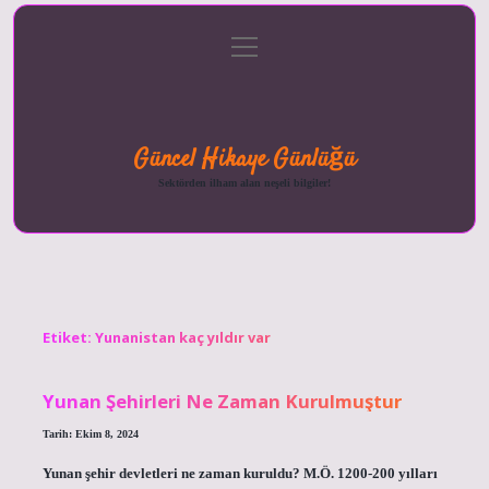
menüyü
Anasayfa
Gizlilik
Yasal
Hakkımızda
aç
Politikası
Uyarı
Güncel Hikaye Günlüğü
Sektörden ilham alan neşeli bilgiler!
Etiket:
Yunanistan kaç yıldır var
Yunan Şehirleri Ne Zaman Kurulmuştur
Tarih: Ekim 8, 2024
Yunan şehir devletleri ne zaman kuruldu? M.Ö. 1200-200 yılları