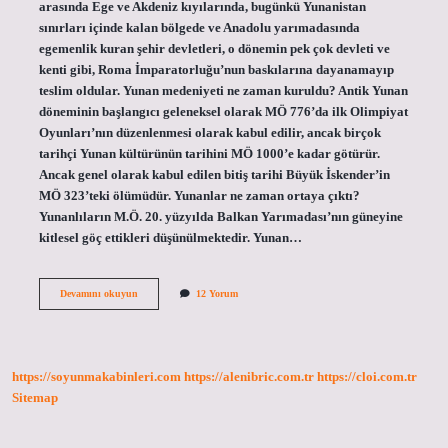
arasında Ege ve Akdeniz kıyılarında, bugünkü Yunanistan
sınırları içinde kalan bölgede ve Anadolu yarımadasında
egemenlik kuran şehir devletleri, o dönemin pek çok devleti ve
kenti gibi, Roma İmparatorluğu’nun baskılarına dayanamayıp
teslim oldular. Yunan medeniyeti ne zaman kuruldu? Antik Yunan
döneminin başlangıcı geleneksel olarak MÖ 776’da ilk Olimpiyat
Oyunları’nın düzenlenmesi olarak kabul edilir, ancak birçok
tarihçi Yunan kültürünün tarihini MÖ 1000’e kadar götürür.
Ancak genel olarak kabul edilen bitiş tarihi Büyük İskender’in
MÖ 323’teki ölümüdür. Yunanlar ne zaman ortaya çıktı?
Yunanlıların M.Ö. 20. yüzyılda Balkan Yarımadası’nın güneyine
kitlesel göç ettikleri düşünülmektedir. Yunan…
Yunan
Devamını okuyun
12 Yorum
Şehirleri
Ne
Zaman
Kurulmuştur
https://soyunmakabinleri.com
https://alenibric.com.tr
https://cloi.com.tr
Sitemap