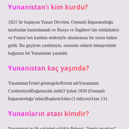
Yunanistan’ı kim kurdu?
1821’de başlayan Yunan Devrimi, Osmanlı İmparatorluğu
tarafından bastırılamadı ve Rusya ve İngiltere’nin müdahalesi
ve Fransa’nın katılımı nedeniyle uluslararası bir sorun haline
geldi. Bu güçlerin yardımıyla, sonunda onların himayesinde
bağımsız bir Yunanistan yaratıldı.
Yunanistan kaç yaşında?
YunanistanTemel göstergelerResmi adıYunanistan
CumhuriyetiBağımsızlık tarihi3 Şubat 1830 (Osmanlı
İmparatorluğu’ndan)BaşkentAtina (3 milyon)Alan 131.
Yunanların atası kimdir?
Yunanistan’ın ilk sakinleri sıklıkla Pelasgi, “deniz insanları”