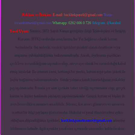
Reklam ve İletişim:
E-mail:
backlinkpaneli@gmail.com
Teams:
forumhizmeti@gmail.com
Whatsapp: 0262 606 0 726
Telegram: @karabul
Yasal Uyarı:
Sitemiz, 5651 Sayılı Kanun gereğince Bilgi Teknolojileri ve İletişim
Kurumu (BTK) tarafından onaylanmış bir Yer Sağlayıcı olarak hizmet
vermektedir. Bu nedenle, sitedeki içerikleri proaktif olarak denetleme veya
araştırma yükümlülüğümüz bulunmamaktadır. Ancak, üyelerimiz yazdıkları
içeriklerin sorumluluğunu taşımakta olup, siteye üye olarak bu sorumluluğu kabul
etmiş sayılırlar. Bu internet sitesi, herhangi bir marka, kurum veya şahıs şirketi ile
hiçbir bağlantısı bulunmamaktadır. Sitede yalnızca kendi hazırladığımız makaleler
paylaşılmaktadır. Burada yer alan içerikler haber niteliği taşımamakta olup, gerçek
kurum ve kişiler hakkında paylaşım yapılmamaktadır. Gerçek kurum ve kişiler ile
isim benzerlikleri tamamen tesadüfidir. Sitemiz, kar amacı gütmeyen ve tamamen
ücretsiz bir bilgi paylaşım platformudur. Hukuka ve yasal düzenlemelere aykırı
olduğunu düşündüğünüz içerikleri,
backlinkpanelicomtr@gmail.com
adresine
bildirmeniz halinde, ilgili içerikler yasal süre içerisinde sitemizden kaldırılacaktır.