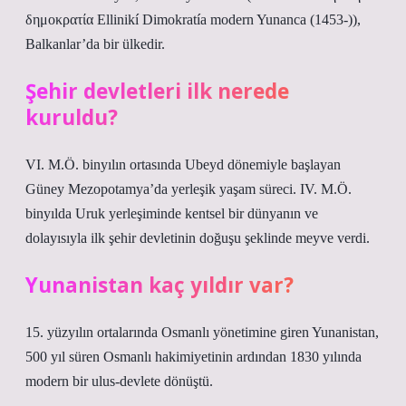
δημοκρατία Ellinikí Dimokratía modern Yunanca (1453-)),
Balkanlar’da bir ülkedir.
Şehir devletleri ilk nerede
kuruldu?
VI. M.Ö. binyılın ortasında Ubeyd dönemiyle başlayan
Güney Mezopotamya’da yerleşik yaşam süreci. IV. M.Ö.
binyılda Uruk yerleşiminde kentsel bir dünyanın ve
dolayısıyla ilk şehir devletinin doğuşu şeklinde meyve verdi.
Yunanistan kaç yıldır var?
15. yüzyılın ortalarında Osmanlı yönetimine giren Yunanistan,
500 yıl süren Osmanlı hakimiyetinin ardından 1830 yılında
modern bir ulus-devlete dönüştü.