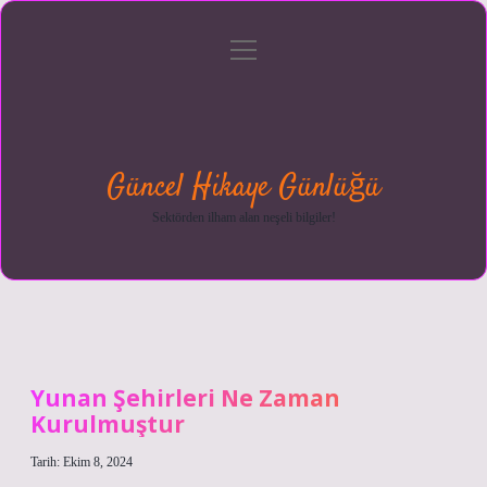
menüyü
Anasayfa
Gizlilik
Yasal
Hakkımızda
aç
Politikası
Uyarı
Güncel Hikaye Günlüğü
Sektörden ilham alan neşeli bilgiler!
Yunan Şehirleri Ne Zaman
Kurulmuştur
Tarih: Ekim 8, 2024