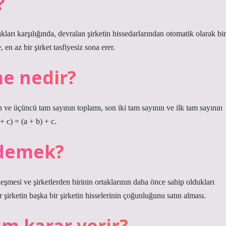
?
ıkları karşılığında, devralan şirketin hissedarlarından otomatik olarak bir
en az bir şirket tasfiyesiz sona erer.
me nedir?
nın ve üçüncü tam sayının toplamı, son iki tam sayının ve ilk tam sayının
+ c) = (a + b) + c.
 demek?
rleşmesi ve şirketlerden birinin ortaklarının daha önce sahip oldukları
r şirketin başka bir şirketin hisselerinin çoğunluğunu satın alması.
im karar verir?