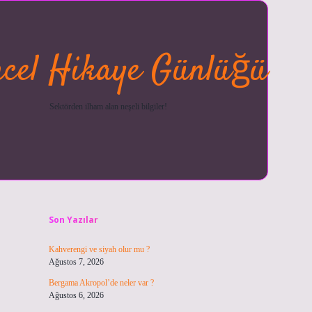
cel Hikaye Günlüğü
Sektörden ilham alan neşeli bilgiler!
Sidebar
betexper güncel
ilbet giriş ya
Son Yazılar
Kahverengi ve siyah olur mu ?
Ağustos 7, 2026
Bergama Akropol’de neler var ?
Ağustos 6, 2026