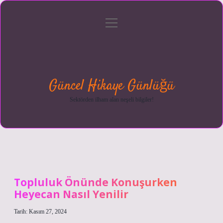
menüyü
Anasayfa
Gizlilik
Yasal
Hakkımızda
aç
Politikası
Uyarı
Güncel Hikaye Günlüğü
Sektörden ilham alan neşeli bilgiler!
Topluluk Önünde Konuşurken
Heyecan Nasıl Yenilir
Tarih: Kasım 27, 2024