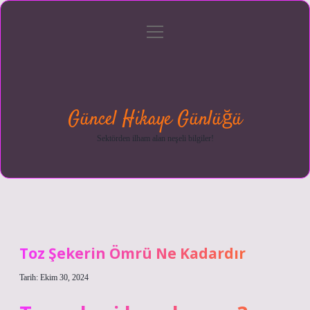
menüyü
Anasayfa
Gizlilik
Yasal
Hakkımızda
aç
Politikası
Uyarı
Güncel Hikaye Günlüğü
Sektörden ilham alan neşeli bilgiler!
Toz Şekerin Ömrü Ne Kadardır
Tarih: Ekim 30, 2024