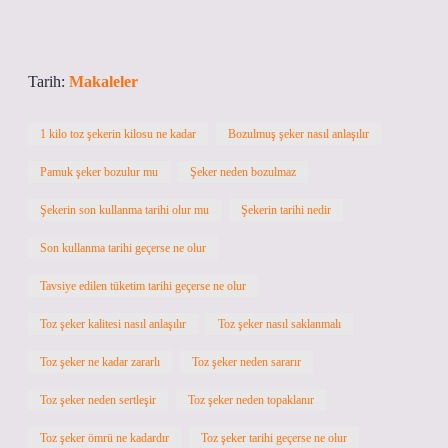
Tarih:
Makaleler
1 kilo toz şekerin kilosu ne kadar
Bozulmuş şeker nasıl anlaşılır
Pamuk şeker bozulur mu
Şeker neden bozulmaz
Şekerin son kullanma tarihi olur mu
Şekerin tarihi nedir
Son kullanma tarihi geçerse ne olur
Tavsiye edilen tüketim tarihi geçerse ne olur
Toz şeker kalitesi nasıl anlaşılır
Toz şeker nasıl saklanmalı
Toz şeker ne kadar zararlı
Toz şeker neden sararır
Toz şeker neden sertleşir
Toz şeker neden topaklanır
Toz şeker ömrü ne kadardır
Toz şeker tarihi geçerse ne olur