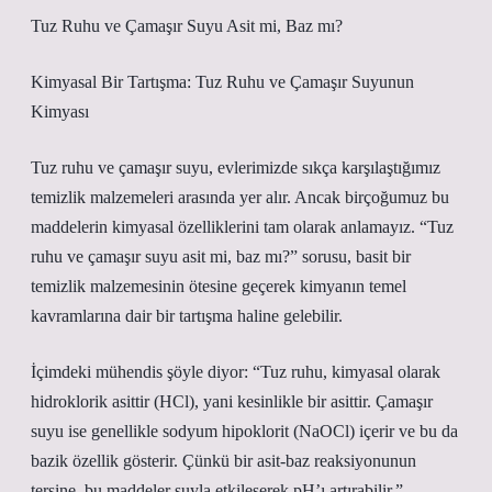
Tuz Ruhu ve Çamaşır Suyu Asit mi, Baz mı?
Kimyasal Bir Tartışma: Tuz Ruhu ve Çamaşır Suyunun
Kimyası
Tuz ruhu ve çamaşır suyu, evlerimizde sıkça karşılaştığımız
temizlik malzemeleri arasında yer alır. Ancak birçoğumuz bu
maddelerin kimyasal özelliklerini tam olarak anlamayız. “Tuz
ruhu ve çamaşır suyu asit mi, baz mı?” sorusu, basit bir
temizlik malzemesinin ötesine geçerek kimyanın temel
kavramlarına dair bir tartışma haline gelebilir.
İçimdeki mühendis şöyle diyor: “Tuz ruhu, kimyasal olarak
hidroklorik asittir (HCl), yani kesinlikle bir asittir. Çamaşır
suyu ise genellikle sodyum hipoklorit (NaOCl) içerir ve bu da
bazik özellik gösterir. Çünkü bir asit-baz reaksiyonunun
tersine, bu maddeler suyla etkileşerek pH’ı artırabilir.”