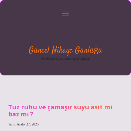
menüyü
Anasayfa
Gizlilik
Yasal
Hakkımızda
aç
Politikası
Uyarı
Güncel Hikaye Günlüğü
Sektörden ilham alan neşeli bilgiler!
Tuz ruhu ve çamaşır suyu asit mi
baz mı ?
Tarih: Aralık 27, 2025