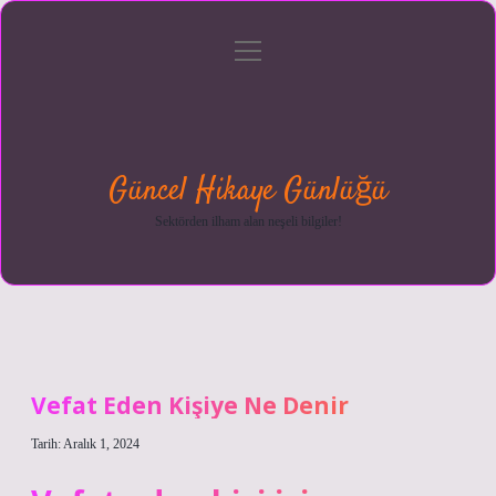
menüyü
Anasayfa
Gizlilik
Yasal
Hakkımızda
aç
Politikası
Uyarı
Güncel Hikaye Günlüğü
Sektörden ilham alan neşeli bilgiler!
Vefat Eden Kişiye Ne Denir
Tarih: Aralık 1, 2024