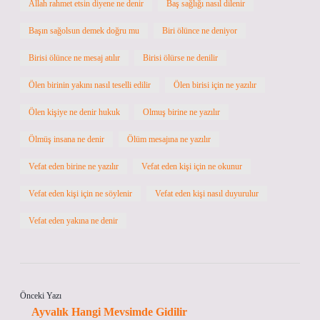
Allah rahmet etsin diyene ne denir
Baş sağlığı nasıl dilenir
Başın sağolsun demek doğru mu
Biri ölünce ne deniyor
Birisi ölünce ne mesaj atılır
Birisi ölürse ne denilir
Ölen birinin yakını nasıl teselli edilir
Ölen birisi için ne yazılır
Ölen kişiye ne denir hukuk
Olmuş birine ne yazılır
Ölmüş insana ne denir
Ölüm mesajına ne yazılır
Vefat eden birine ne yazılır
Vefat eden kişi için ne okunur
Vefat eden kişi için ne söylenir
Vefat eden kişi nasıl duyurulur
Vefat eden yakına ne denir
Önceki Yazı
Ayvalık Hangi Mevsimde Gidilir