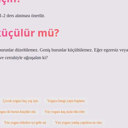
-2 ders alınması önerilir.
 küçülür mü?
burunlar düzeltilemez. Geniş burunlar küçültülemez. Eğer egzersiz veya
ve cerrahiyle uğraşalım ki?
Çocuk yogası kaç yaş için
Yogaya hangi yaşta başlanır
gası ile burun küçülür mü
Yüz yogası kaç ayda etki eder
Yüz yogası lekelere iyi gelir mi
Yüz yogası yanlış yapılırsa ne olur