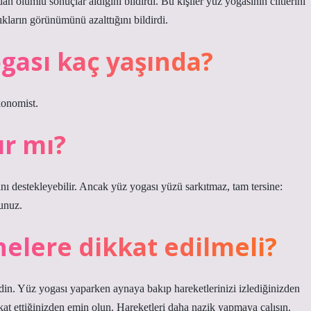
 olumlu sonuçlar aldığını bildirdi. Bu kişiler yüz yogasının ciltlerini
lıkların görünümünü azalttığını bildirdi.
gası kaç yaşında?
konomist.
ır mı?
ğını destekleyebilir. Ancak yüz yogası yüzü sarkıtmaz, tam tersine:
sunuz.
elere dikkat edilmeli?
in. Yüz yogası yaparken aynaya bakıp hareketlerinizi izlediğinizden
at ettiğinizden emin olun. Hareketleri daha nazik yapmaya çalışın.