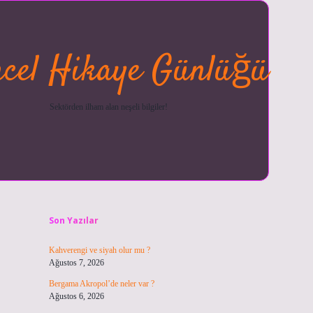
cel Hikaye Günlüğü
Sektörden ilham alan neşeli bilgiler!
Sidebar
betexper güncel
ilbet giriş ya
Son Yazılar
Kahverengi ve siyah olur mu ?
Ağustos 7, 2026
Bergama Akropol’de neler var ?
Ağustos 6, 2026