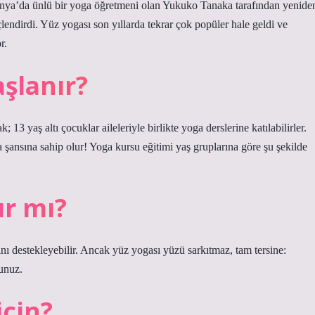
onya’da ünlü bir yoga öğretmeni olan Yukuko Tanaka tarafından yenide
çlendirdi. Yüz yogası son yıllarda tekrar çok popüler hale geldi ve
r.
şlanır?
 13 yaş altı çocuklar aileleriyle birlikte yoga derslerine katılabilirler.
 şansına sahip olur! Yoga kursu eğitimi yaş gruplarına göre şu şekilde
ır mı?
ğını destekleyebilir. Ancak yüz yogası yüzü sarkıtmaz, tam tersine:
sunuz.
için?