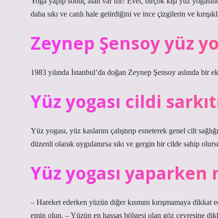
Yoga yapıp sonuç alan var mı? Evet, birçok kişi yüz yogasından
daha sıkı ve canlı hale getirdiğini ve ince çizgilerin ve kırışık
Zeynep Şensoy yüz yo
1983 yılında İstanbul’da doğan Zeynep Şensoy aslında bir e
Yüz yogası cildi sarkıt
Yüz yogası, yüz kaslarını çalıştırıp esneterek genel cilt sağlı
düzenli olarak uygulanırsa sıkı ve gergin bir cilde sahip olur
Yüz yogası yaparken n
– Hareket ederken yüzün diğer kısmını kırışmamaya dikkat ed
emin olun. – Yüzün en hassas bölgesi olan göz çevresine dikk