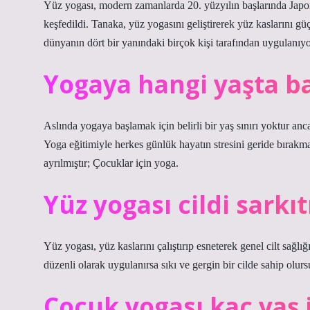
Yüz yogası, modern zamanlarda 20. yüzyılın başlarında Jap
keşfedildi. Tanaka, yüz yogasını geliştirerek yüz kaslarını gü
dünyanın dört bir yanındaki birçok kişi tarafından uygulanıyo
Yogaya hangi yaşta ba
Aslında yogaya başlamak için belirli bir yaş sınırı yoktur ancak;
Yoga eğitimiyle herkes günlük hayatın stresini geride bırakma
ayrılmıştır; Çocuklar için yoga.
Yüz yogası cildi sarkıt
Yüz yogası, yüz kaslarını çalıştırıp esneterek genel cilt sağlı
düzenli olarak uygulanırsa sıkı ve gergin bir cilde sahip olur
Çocuk yogası kaç yaş 