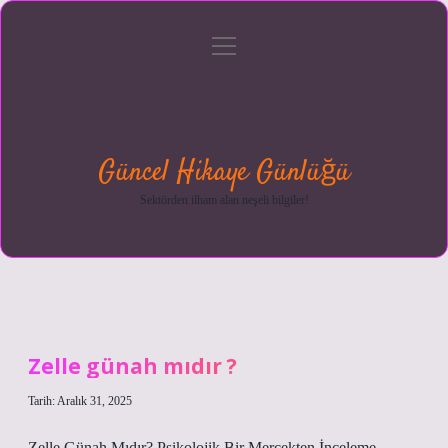
menüyü
Anasayfa
Gizlilik
Yasal
Hakkımızda
aç
Politikası
Uyarı
Güncel Hikaye Günlüğü
Sektörden ilham alan neşeli bilgiler!
Zelle günah mıdır ?
Tarih: Aralık 31, 2025
Zelle Günah Mıdır? Psikolojik Bir Mercekten İnceleme