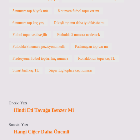
5 numara top büyük mü
6 numara futbol topu var mı
6 numara top kaç yaş
Dikişli top mu daha iyi dikişsiz mi
Futbol topu nasıl seçilir
Futbolda 5 numara ne demek
Futbolda 8 numara pozisyonu nedir
Patlamayan top var mı
Profesyonel futbol topları kaç numara
Ronaldonun topu kaç TL
Smart ball kaç TL
Süper Lig topları kaç numara
Önceki Yazı
Hindi Eti Tavuğa Benzer Mi
Sonraki Yazı
Hangi Ciğer Daha Önemli