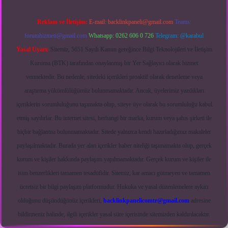
Reklam ve İletişim:
E-mail:
backlinkpaneli@gmail.com
Teams:
forumhizmeti@gmail.com
Whatsapp: 0262 606 0 726
Telegram: @karabul
Yasal Uyarı:
Sitemiz, 5651 Sayılı Kanun gereğince Bilgi Teknolojileri ve İletişim
Kurumu (BTK) tarafından onaylanmış bir Yer Sağlayıcı olarak hizmet
vermektedir. Bu nedenle, sitedeki içerikleri proaktif olarak denetleme veya
araştırma yükümlülüğümüz bulunmamaktadır. Ancak, üyelerimiz yazdıkları
içeriklerin sorumluluğunu taşımakta olup, siteye üye olarak bu sorumluluğu kabul
etmiş sayılırlar. Bu internet sitesi, herhangi bir marka, kurum veya şahıs şirketi ile
hiçbir bağlantısı bulunmamaktadır. Sitede yalnızca kendi hazırladığımız makaleler
paylaşılmaktadır. Burada yer alan içerikler haber niteliği taşımamakta olup, gerçek
kurum ve kişiler hakkında paylaşım yapılmamaktadır. Gerçek kurum ve kişiler ile
isim benzerlikleri tamamen tesadüfidir. Sitemiz, kar amacı gütmeyen ve tamamen
ücretsiz bir bilgi paylaşım platformudur. Hukuka ve yasal düzenlemelere aykırı
olduğunu düşündüğünüz içerikleri,
backlinkpanelicomtr@gmail.com
adresine
bildirmeniz halinde, ilgili içerikler yasal süre içerisinde sitemizden kaldırılacaktır.