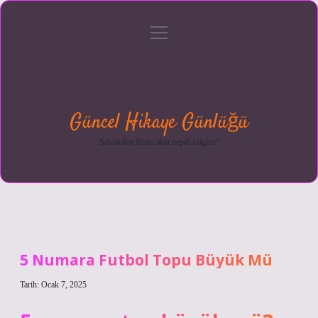
menüyü
Anasayfa
Gizlilik
Yasal
Hakkımızda
aç
Politikası
Uyarı
Güncel Hikaye Günlüğü
Sektörden ilham alan neşeli bilgiler!
5 Numara Futbol Topu Büyük Mü
Tarih: Ocak 7, 2025