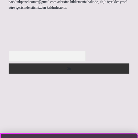
backlinkpanelicomtr@gmail.com
adresine bildirmeniz halinde, ilgili içerikler yasal
süre içerisinde sitemizden kaldırılacaktır.
Arama
riş yap
https://betexpergir.net/