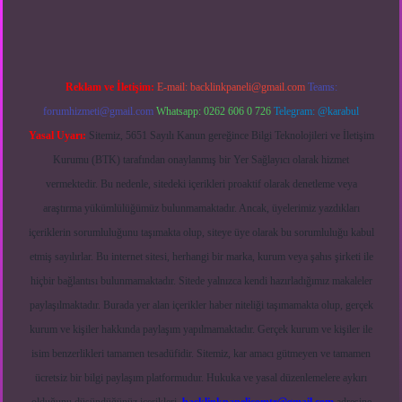
Reklam ve İletişim:
E-mail:
backlinkpaneli@gmail.com
Teams:
forumhizmeti@gmail.com
Whatsapp: 0262 606 0 726
Telegram: @karabul
Yasal Uyarı:
Sitemiz, 5651 Sayılı Kanun gereğince Bilgi Teknolojileri ve İletişim
Kurumu (BTK) tarafından onaylanmış bir Yer Sağlayıcı olarak hizmet
vermektedir. Bu nedenle, sitedeki içerikleri proaktif olarak denetleme veya
araştırma yükümlülüğümüz bulunmamaktadır. Ancak, üyelerimiz yazdıkları
içeriklerin sorumluluğunu taşımakta olup, siteye üye olarak bu sorumluluğu kabul
etmiş sayılırlar. Bu internet sitesi, herhangi bir marka, kurum veya şahıs şirketi ile
hiçbir bağlantısı bulunmamaktadır. Sitede yalnızca kendi hazırladığımız makaleler
paylaşılmaktadır. Burada yer alan içerikler haber niteliği taşımamakta olup, gerçek
kurum ve kişiler hakkında paylaşım yapılmamaktadır. Gerçek kurum ve kişiler ile
isim benzerlikleri tamamen tesadüfidir. Sitemiz, kar amacı gütmeyen ve tamamen
ücretsiz bir bilgi paylaşım platformudur. Hukuka ve yasal düzenlemelere aykırı