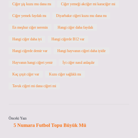
Ciğer şiş kuzu mu dana mı
Ciğer yemeği akciğer mi karaciğer mi
Ciğer yemek faydalı mı
Diyarbakır ciğeri kuzu mu dana mı
En meşhur ciğer nerenin
Hangi ciğer daha faydalı
Hangi ciğer daha iyi
Hangi ciğerde B12 var
Hangi ciğerde demir var
Hangi hayvanın ciğeri daha iyidir
Hayvanın hangi ciğeri yenir
İyi ciğer nasıl anlaşılır
Kaç çeşit ciğer var
Kuzu ciğer sağlıklı mı
Tavuk ciğeri mi dana ciğeri mi
Önceki Yazı
5 Numara Futbol Topu Büyük Mü