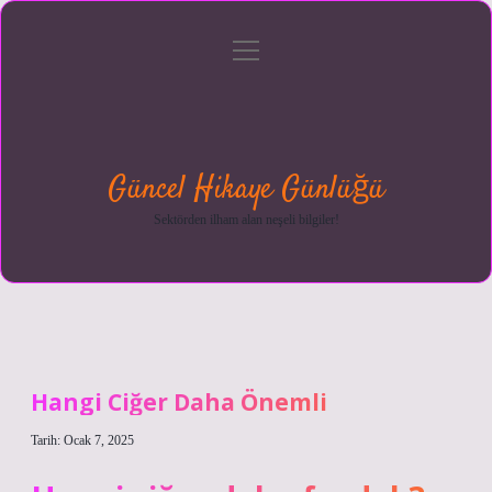
menüyü
Anasayfa
Gizlilik
Yasal
Hakkımızda
aç
Politikası
Uyarı
Güncel Hikaye Günlüğü
Sektörden ilham alan neşeli bilgiler!
Hangi Ciğer Daha Önemli
Tarih: Ocak 7, 2025