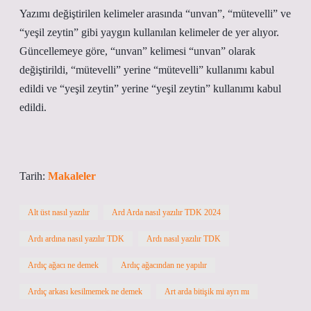
Yazımı değiştirilen kelimeler arasında “unvan”, “mütevelli” ve
“yeşil zeytin” gibi yaygın kullanılan kelimeler de yer alıyor.
Güncellemeye göre, “unvan” kelimesi “unvan” olarak
değiştirildi, “mütevelli” yerine “mütevelli” kullanımı kabul
edildi ve “yeşil zeytin” yerine “yeşil zeytin” kullanımı kabul
edildi.
Tarih:
Makaleler
Alt üst nasıl yazılır
Ard Arda nasıl yazılır TDK 2024
Ardı ardına nasıl yazılır TDK
Ardı nasıl yazılır TDK
Ardıç ağacı ne demek
Ardıç ağacından ne yapılır
Ardıç arkası kesilmemek ne demek
Art arda bitişik mi ayrı mı