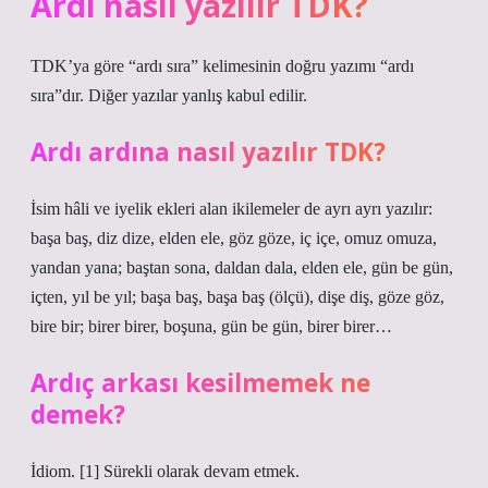
Ardı nasıl yazılır TDK?
TDK’ya göre “ardı sıra” kelimesinin doğru yazımı “ardı
sıra”dır. Diğer yazılar yanlış kabul edilir.
Ardı ardına nasıl yazılır TDK?
İsim hâli ve iyelik ekleri alan ikilemeler de ayrı ayrı yazılır:
başa baş, diz dize, elden ele, göz göze, iç içe, omuz omuza,
yandan yana; baştan sona, daldan dala, elden ele, gün be gün,
içten, yıl be yıl; başa baş, başa baş (ölçü), dişe diş, göze göz,
bire bir; birer birer, boşuna, gün be gün, birer birer…
Ardıç arkası kesilmemek ne
demek?
İdiom. [1] Sürekli olarak devam etmek.