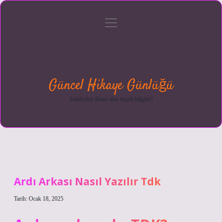
menüyü
Anasayfa
Gizlilik
Yasal
Hakkımızda
aç
Politikası
Uyarı
Güncel Hikaye Günlüğü
Sektörden ilham alan neşeli bilgiler!
Ardı Arkası Nasıl Yazılır Tdk
Tarih: Ocak 18, 2025