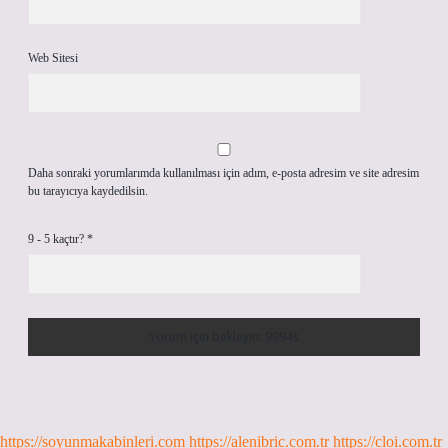
Web Sitesi
Daha sonraki yorumlarımda kullanılması için adım, e-posta adresim ve site adresim
bu tarayıcıya kaydedilsin.
9 - 5 kaçtır?
*
https://soyunmakabinleri.com
https://alenibric.com.tr
https://cloi.com.tr