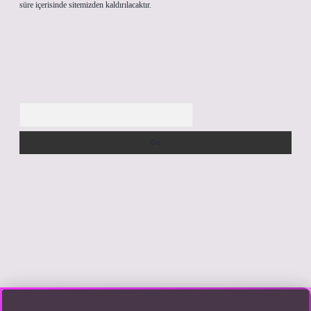
süre içerisinde sitemizden kaldırılacaktır.
Arama
giriş yap
https://betexpergir.net/