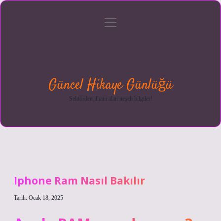
menüyü
Anasayfa
Gizlilik
Yasal
Hakkımızda
aç
Politikası
Uyarı
Güncel Hikaye Günlüğü
Sektörden ilham alan neşeli bilgiler!
Iphone Ram Nasıl Bakılır
Tarih: Ocak 18, 2025