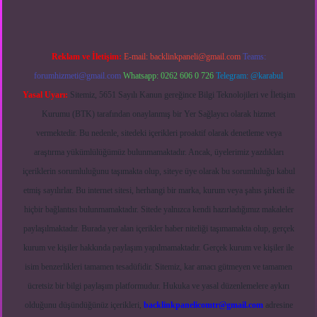
Reklam ve İletişim:
E-mail:
backlinkpaneli@gmail.com
Teams:
forumhizmeti@gmail.com
Whatsapp: 0262 606 0 726
Telegram: @karabul
Yasal Uyarı:
Sitemiz, 5651 Sayılı Kanun gereğince Bilgi Teknolojileri ve İletişim
Kurumu (BTK) tarafından onaylanmış bir Yer Sağlayıcı olarak hizmet
vermektedir. Bu nedenle, sitedeki içerikleri proaktif olarak denetleme veya
araştırma yükümlülüğümüz bulunmamaktadır. Ancak, üyelerimiz yazdıkları
içeriklerin sorumluluğunu taşımakta olup, siteye üye olarak bu sorumluluğu kabul
etmiş sayılırlar. Bu internet sitesi, herhangi bir marka, kurum veya şahıs şirketi ile
hiçbir bağlantısı bulunmamaktadır. Sitede yalnızca kendi hazırladığımız makaleler
paylaşılmaktadır. Burada yer alan içerikler haber niteliği taşımamakta olup, gerçek
kurum ve kişiler hakkında paylaşım yapılmamaktadır. Gerçek kurum ve kişiler ile
isim benzerlikleri tamamen tesadüfidir. Sitemiz, kar amacı gütmeyen ve tamamen
ücretsiz bir bilgi paylaşım platformudur. Hukuka ve yasal düzenlemelere aykırı
olduğunu düşündüğünüz içerikleri,
backlinkpanelicomtr@gmail.com
adresine