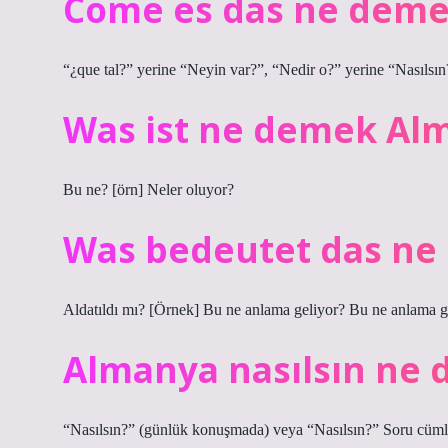
Come es das ne dem
“¿que tal?” yerine “Neyin var?”, “Nedir o?” yerine “Nasılsı
Was ist ne demek Al
Bu ne? [örn] Neler oluyor?
Was bedeutet das ne
Aldatıldı mı? [Örnek] Bu ne anlama geliyor? Bu ne anlama g
Almanya nasılsın ne
“Nasılsın?” (günlük konuşmada) veya “Nasılsın?” Soru cüm