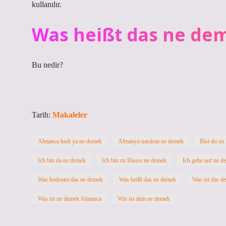
kullanılır.
Was heißt das ne de
Bu nedir?
Tarih:
Makaleler
Almanca hadi ya ne demek
Almanya nasılsın ne demek
Bist du zu
Ich bin da ne demek
Ich bin zu Hause ne demek
Ich gebe auf ne d
Was bedeutet das ne demek
Was heißt das ne demek
Was ist das d
Was ist ne demek Almanca
Wie ist dein ne demek