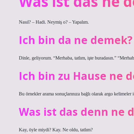
Was ist das ne 
Nasıl? – Hadi. Neymiş o? – Yapalım.
Ich bin da ne demek?
Dinle, geliyorum. “Merhaba, tatlım, işte buradasın.” “Merha
Ich bin zu Hause ne 
Bu örnekler arama sonuçlarınıza bağlı olarak argo kelimeler i
Was ist das denn ne
Kay, öyle miydi? Kay. Ne oldu, tatlım?