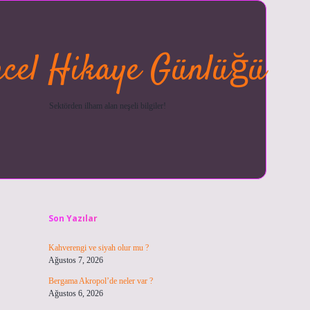
cel Hikaye Günlüğü
Sektörden ilham alan neşeli bilgiler!
Sidebar
betexper güncel
ilbet giriş y
Son Yazılar
Kahverengi ve siyah olur mu ?
Ağustos 7, 2026
Bergama Akropol’de neler var ?
Ağustos 6, 2026