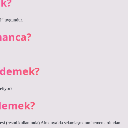
ek?
n?” uygundur.
manca?
 demek?
eliyor?
 demek?
lesi (resmi kullanımda) Almanya’da selamlaşmanın hemen ardından