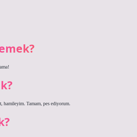
demek?
 ama!
ek?
, hamileyim. Tamam, pes ediyorum.
k?