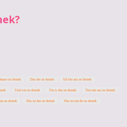
mek?
 hause ne demek
Das der ne demek
Ich bin aus ne demek
emek
Und wie ne demek
Vas is das ne demek
Von mir aus ne demek
enn ne demek
Was ist das ne demek
Was ist mit dir ne demek