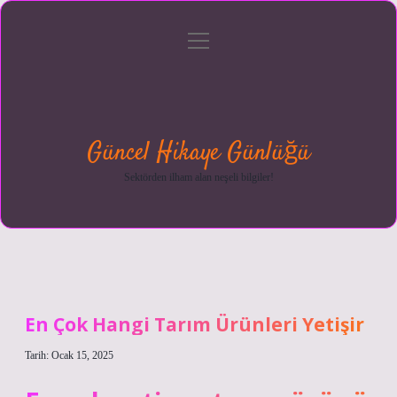
menüyü
Anasayfa
Gizlilik
Yasal
Hakkımızda
aç
Politikası
Uyarı
Güncel Hikaye Günlüğü
Sektörden ilham alan neşeli bilgiler!
En Çok Hangi Tarım Ürünleri Yetişir
Tarih: Ocak 15, 2025