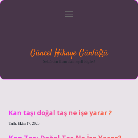
menüyü
Anasayfa
Gizlilik
Yasal
Hakkımızda
aç
Politikası
Uyarı
Güncel Hikaye Günlüğü
Sektörden ilham alan neşeli bilgiler!
Kan taşı doğal taş ne işe yarar ?
Tarih: Ekim 17, 2025