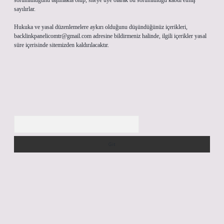
sorumluluğunu taşımakta olup, siteye üye olarak bu sorumluluğu kabul etmiş
sayılırlar.
Hukuka ve yasal düzenlemelere aykırı olduğunu düşündüğünüz içerikleri,
backlinkpanelicomtr@gmail.com
adresine bildirmeniz halinde, ilgili içerikler yasal
süre içerisinde sitemizden kaldırılacaktır.
Arama