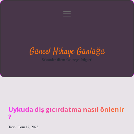
menüyü
Anasayfa
Gizlilik
Yasal
Hakkımızda
aç
Politikası
Uyarı
Güncel Hikaye Günlüğü
Sektörden ilham alan neşeli bilgiler!
Uykuda diş gıcırdatma nasıl önlenir
?
Tarih: Ekim 17, 2025